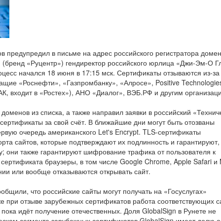
в предупредил в письме на адрес российского регистратора доме
(бренд «Руцентр») гендиректор российского юрлица «Джи-Эм-О Г
оцесс начался 18 июня в 17:15 мск. Сертификаты отзываются из-за
щие «Роснефти», «Газпромбанку», «Алросе», Positive Technologie
, входит в «Ростех»), АНО «Диалог», ВЭБ.РФ и другим организац
доменов из списка, а также направил заявки в российский «Технич
 сертификаты за свой счёт. В ближайшие дни могут быть отозваны
ервую очередь американского Let's Encrypt. TLS-сертификаты
рта сайтов, которые подтверждают их подлинность и гарантируют,
у; они также гарантируют шифрование трафика от пользователя к
 сертификата браузеры, в том числе Google Chrome, Apple Safari и M
нии или вообще отказываются открывать сайт.
общили, что российские сайты могут получать на «Госуслугах»
е при отзыве зарубежных сертификатов работа соответствующих с
ока идёт получение отечественных. Доля GlobalSign в Рунете не
еском сегменте зарубежных сертификатов GlobalSign имеет долю о