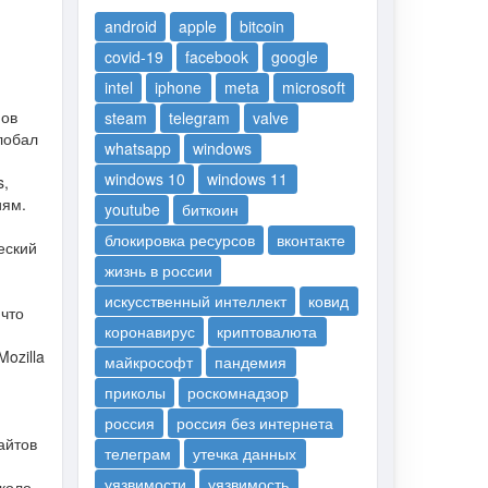
android
apple
bitcoin
covid-19
facebook
google
intel
iphone
meta
microsoft
нов
steam
telegram
valve
лобал
whatsapp
windows
windows 10
windows 11
s,
иям.
youtube
биткоин
блокировка ресурсов
вконтакте
еский
жизнь в россии
искусственный интеллект
ковид
 что
коронавирус
криптовалюта
ozilla
майкрософт
пандемия
приколы
роскомнадзор
россия
россия без интернета
айтов
телеграм
утечка данных
уязвимости
уязвимость
коло