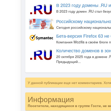
В 2023 году домены .RU и
В 2023 году домен .RU стал без
Российскому национально
Сегодня российскому национальн
Бета-версия Firefox 63 н
Компания Mozilla в своём блоге 
Количество доменов в зо
20 октября 2025 года в домене 
Предыдущий...
У данной публикации еще нет комментариев. Хот
Информация
Посетители, находящиеся в группе
Гости
, не 