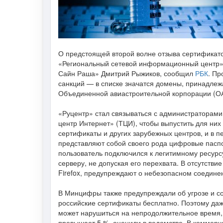
О предстоящей второй волне отзыва сертификато
«Региональный сетевой информационный центр» 
Сайн Раша» Дмитрий Рыжиков, сообщил
РБК
. Пр
санкций — в списке значатся домены, принадлежа
Объединенной авиастроительной корпорации (ОАК
«Руцентр» стал связываться с администраторами 
центр Интернет» (ТЦИ), чтобы выпустить для них
сертификаты и других зарубежных центров, и в п
представляют собой своего рода цифровые паспо
пользователь подключился к легитимному ресурс
серверу, не допуская его перехвата. В отсутствие
Firefox, предупреждают о небезопасном соедине
В Минцифры также предупреждали об угрозе и со
российские сертификаты бесплатно. Поэтому даж
может нарушиться на непродолжительное время, п
превышает 5 %, оценили в ведомстве. В коммерч