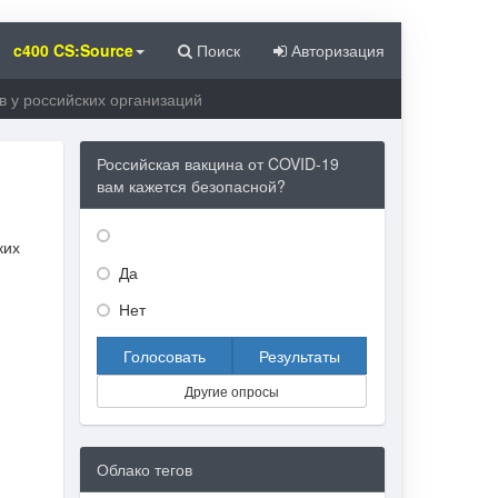
c400 CS:Source
Поиск
Авторизация
в у российских организаций
Российская вакцина от COVID-19
вам кажется безопасной?
ких
Да
Нет
Голосовать
Результаты
Другие опросы
Облако тегов