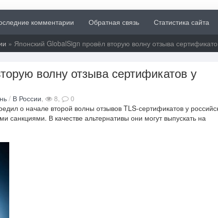
оследние комментарии
Обратная связь
Статистика сайта
ии
» Японский GlobalSign провёл вторую волну отзыва сертификато
вторую волну отзыва сертификатов у
нь
/
В России
,
8,
0
редил о начале второй волны отзывов TLS-сертификатов у российс
и санкциями. В качестве альтернативы они могут выпускать на