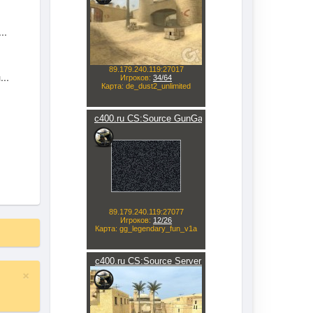
..
..
×