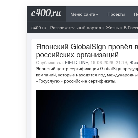
c400.ru
Меню сайта
Проекты
П
c400.ru - Развлекательный портал
»
Жизнь
»
В Росс
Японский GlobalSign провёл 
российских организаций
Опубликовал:
FIELD LINE
, 19-06-2026, 21:19,
Жиз
Японский центр сертификации GlobalSign предуп
компаний, которые находятся под международным
«Госуслугах» российские сертификаты.