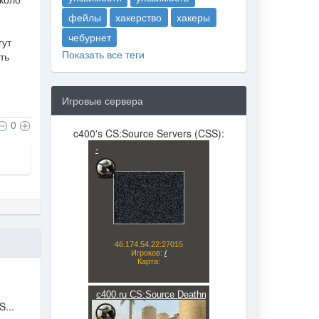
фейлы
хакерство
хакеры
чебурнет
гут
Показать все теги
ть
Игровые сервера
0
c400's CS:Source Servers (CSS):
...