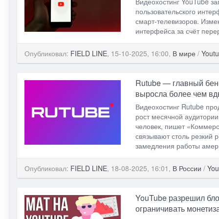
Видеохостинг YouTube за
пользовательского интерф
смарт-телевизоров. Изме
интерфейса за счёт пере
Опубликовал:
FIELD LINE
, 15-10-2025, 16:00,
В мире
/
Yout
Rutube — главный бен
выросла более чем вдв
Видеохостинг Rutube пр
рост месячной аудитории
человек, пишет «Коммер
связывают столь резкий р
замедления работы амери
Опубликовал:
FIELD LINE
, 18-08-2025, 16:01,
В России
/
You
YouTube разрешил бло
ограничивать монетиз