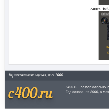
c400's Half
Развлекательный портал, since 2006
c400.ru - развлекательно
c400.ru
Год основания 2006, а мож