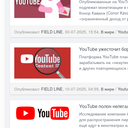
Опубликованные на YouTu
подлежат монетизации в
Конор Кавана (Conor Kav
«ограниченный доход от 
Опубликовал:
FIELD LINE
, 30-07-2025, 15:54,
В мире
/
Yout
YouTube ужесточит бо
Платформа YouTube плани
зарабатывать на «неауте
и других повторяющихся
Опубликовал:
FIELD LINE
, 10-07-2025, 04:59,
В мире
/
Yout
YouTube полон нелега
Исследование компании A
для распространения пир
ещё идут в кинотеатрах и