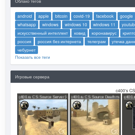
Облако тегов
android
apple
bitcoin
covid-19
facebook
google
whatsapp
windows
windows 10
windows 11
youtub
искусственный интеллект
ковид
коронавирус
крипт
россия
россия без интернета
телеграм
утечка дан
чебурнет
Показать все теги
Игровые сервера
c400's CS