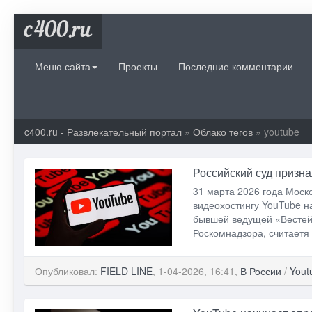
c400.ru
Меню сайта
Проекты
Последние комментарии
c400.ru - Развлекательный портал
»
Облако тегов
» youtube
Российский суд призн
31 марта 2026 года Моско
видеохостингу YouTube н
бывшей ведущей «Вестей
Роскомнадзора, считаетя
Опубликовал:
FIELD LINE
, 1-04-2026, 16:41,
В России
/
Yout