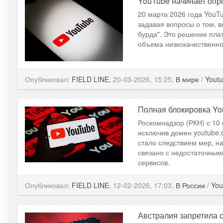
YouTube начинает опро
20 марта 2026 года YouTu
задавая вопросы о том, 
бурда". Это решение пла
объема низкокачественно
Опубликовал:
FIELD LINE
, 20-03-2026, 15:25,
В мире
/
Yout
Полная блокировка Yo
Роскомнадзор (РКН) с 10
исключив домен youtube
стало следствием мер, н
связано с недостаточным
сервисов.
Опубликовал:
FIELD LINE
, 12-02-2026, 17:03,
В России
/
You
Австралия запретила с