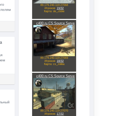
ого
ателям
а
ая
чем
льный