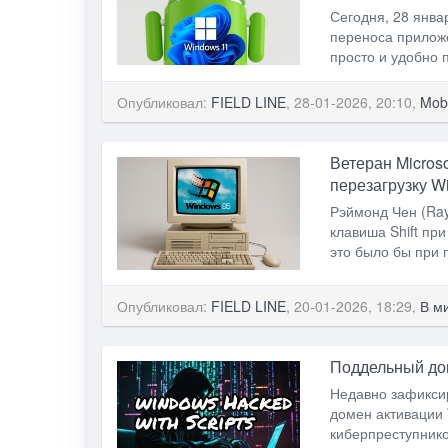
Сегодня, 28 янва
переноса приложе
просто и удобно 
Опубликовал:
FIELD LINE
, 28-01-2026, 20:10,
Mobi
Ветеран Microso
перезагрузку W
Рэймонд Чен (Ray
клавиша Shift пр
это было бы при 
Опубликовал:
FIELD LINE
, 20-01-2026, 18:29,
В м
Поддельный до
Недавно зафикси
домен активации 
киберпреступник