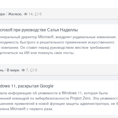
ире
/
Железо
,
14,
0
crosoft при руководстве Сатья Наделлы
енеральный директор Microsoft, внедряет радикальные изменения,
ходимость быстрого и решительного применения искусственного
в компании. Он ставит перед руководством жесткое требование:
оточиться на ИИ или покинуть свои посты.
нь
/
В мире
,
7,
0
dows 11, раскрытая Google
вала информацию об уязвимости в Windows 11, которая была
енней командой по кибербезопасности Project Zero. Эта уязвимост
ышением привилегий в новой функции защиты администратора, не 
лена Microsoft с первого раза.