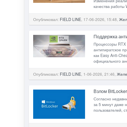
Изменения реали
качества работы 
Опубликовал:
FIELD LINE
, 17-06-2026, 15:48,
Жел
Поддержка анти
Процессоры RTX S
антипиратское пр
как Easy Anti-Che
официального ано
Опубликовал:
FIELD LINE
, 1-06-2026, 21:46,
Желе
Взлом BitLocke
Согласно недавни
за 5 минут даже 
пользователей, с