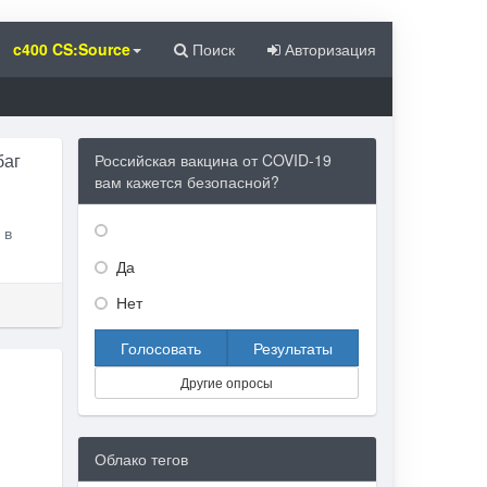
c400 CS:Source
Поиск
Авторизация
баг
Российская вакцина от COVID-19
вам кажется безопасной?
.
 в
Да
Нет
Голосовать
Результаты
Другие опросы
Облако тегов