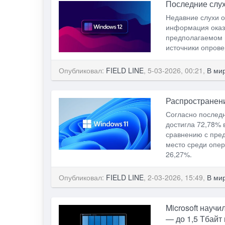
Последние слух
Недавние слухи о
информация оказа
предполагаемом 
источники опрове
Опубликовал:
FIELD LINE
, 5-03-2026, 00:21,
В ми
Распространени
Согласно послед
достигла 72,78% 
сравнению с пре
место среди опер
26,27%.
Опубликовал:
FIELD LINE
, 2-03-2026, 15:49,
В ми
Microsoft науч
— до 1,5 Тбайт