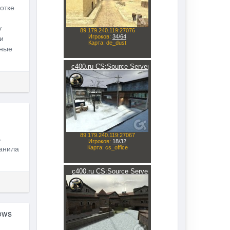
отке
у
и
нные
ь
ранила
ows