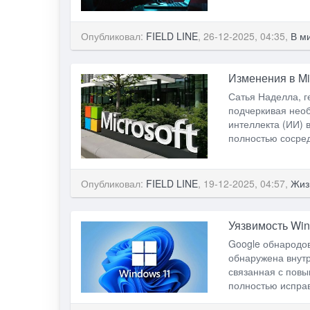
Опубликовал:
FIELD LINE
, 26-12-2025, 04:35,
В м
Изменения в Mi
Сатья Наделла, г
подчеркивая необ
интеллекта (ИИ) 
полностью сосред
Опубликовал:
FIELD LINE
, 19-12-2025, 04:57,
Жиз
Уязвимость Win
Google обнародо
обнаружена внутр
связанная с пов
полностью исправ