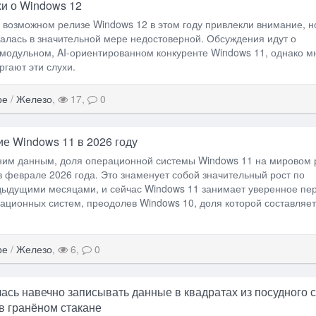
и о Windows 12
 возможном релизе Windows 12 в этом году привлекли внимание, н
лась в значительной мере недостоверной. Обсуждения идут о
модульном, AI-ориентированном конкуренте Windows 11, однако м
ргают эти слухи.
ре
/
Железо
,
17,
0
е Windows 11 в 2026 году
ним данным, доля операционной системы Windows 11 на мировом 
в феврале 2026 года. Это знаменует собой значительный рост по
дыдущими месяцами, и сейчас Windows 11 занимает уверенное пе
ационных систем, преодолев Windows 10, доля которой составляет
ре
/
Железо
,
6,
0
илась навечно записывать данные в квадратах из посудного 
 в гранёном стакане