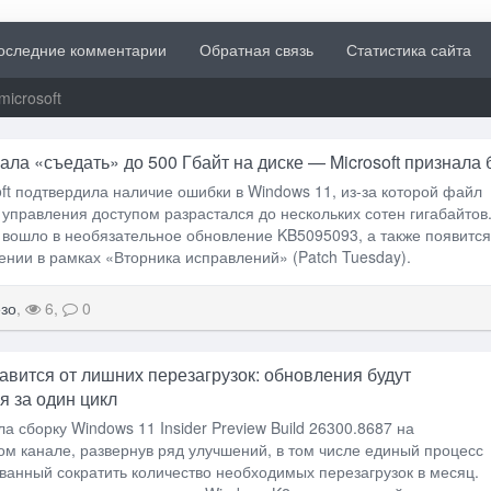
оследние комментарии
Обратная связь
Статистика сайта
microsoft
ала «съедать» до 500 Гбайт на диске — Microsoft признала 
ft подтвердила наличие ошибки в Windows 11, из-за которой файл
управления доступом разрастался до нескольких сотен гигабайтов
вошло в необязательное обновление KB5095093, а также появится
нии в рамках «Вторника исправлений» (Patch Tuesday).
зо
,
6,
0
авится от лишних перезагрузок: обновления будут
я за один цикл
ла сборку Windows 11 Insider Preview Build 26300.8687 на
м канале, развернув ряд улучшений, в том числе единый процесс
ванный сократить количество необходимых перезагрузок в месяц.