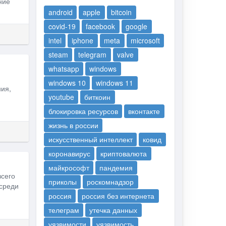
ние
android
apple
bitcoin
covid-19
facebook
google
intel
iphone
meta
microsoft
steam
telegram
valve
whatsapp
windows
windows 10
windows 11
ия,
youtube
биткоин
блокировка ресурсов
вконтакте
жизнь в россии
искусственный интеллект
ковид
коронавирус
криптовалюта
майкрософт
пандемия
всего
приколы
роскомнадзор
 среди
россия
россия без интернета
телеграм
утечка данных
уязвимости
уязвимость