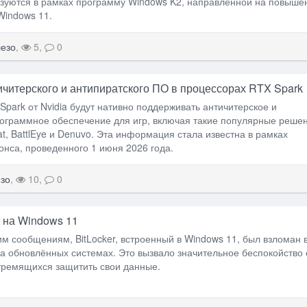
зуются в рамках программу Windows K2, направленной на повыше
Windows 11.
езо
,
5,
0
читерского и антипиратского ПО в процессорах RTX Spark
park от Nvidia будут нативно поддерживать античитерское и
ограммное обеспечение для игр, включая такие популярные решен
at, BattlEye и Denuvo. Эта информация стала известна в рамках
нса, проведенного 1 июня 2026 года.
зо
,
10,
0
r на Windows 11
м сообщениям, BitLocker, встроенный в Windows 11, был взломан 
на обновлённых системах. Это вызвало значительное беспокойство
тремящихся защитить свои данные.