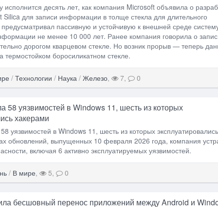
 исполнится десять лет, как компания Microsoft объявила о разраб
ct Silica для записи информации в толще стекла для длительного
 предусматривал пассивную и устойчивую к внешней среде систем
формации не менее 10 000 лет. Ранее компания говорила о запис
тельно дорогом кварцевом стекле. Но возник прорыв — теперь да
а термостойком боросиликатном стекле.
ире
/
Технологии
/
Наука
/
Железо
,
7,
0
ла 58 уязвимостей в Windows 11, шесть из которых
ись хакерами
а 58 уязвимостей в Windows 11, шесть из которых эксплуатировалис
ах обновлений, выпущенных 10 февраля 2026 года, компания уст
асности, включая 6 активно эксплуатируемых уязвимостей.
нь
/
В мире
,
5,
0
шила бесшовный перенос приложений между Android и Wind