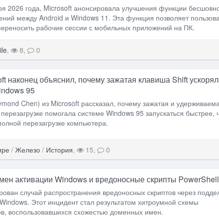
ря 2026 года, Microsoft анонсировала улучшения функции бесшовн
ний между Android и Windows 11. Эта функция позволяет пользов
переносить рабочие сессии с мобильных приложений на ПК.
le
,
8,
0
ft наконец объяснил, почему зажатая клавиша Shift ускорял
indows 95
mond Chen) из Microsoft рассказал, почему зажатая и удерживаем
и перезагрузке помогала системе Windows 95 запускаться быстрее, 
полной перезагрузке компьютера.
ире
/
Железо
/
История
,
15,
0
мен активации Windows и вредоносные скрипты PowerShell
рован случай распространения вредоносных скриптов через подде
Windows. Этот инцидент стал результатом хитроумной схемы
ов, воспользовавшихся схожестью доменных имен.