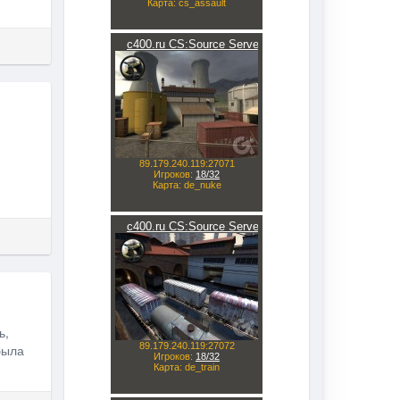
ь,
была