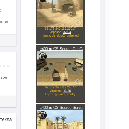
о
ногие
рынке
рвое
стекла