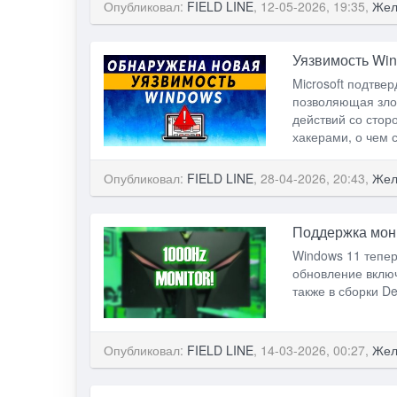
Опубликовал:
FIELD LINE
, 12-05-2026, 19:35,
Жел
Уязвимость Win
Microsoft подтве
позволяющая зло
действий со стор
хакерами, о чем 
Опубликовал:
FIELD LINE
, 28-04-2026, 20:43,
Жел
Поддержка мони
Windows 11 тепер
обновление включ
также в сборки D
Опубликовал:
FIELD LINE
, 14-03-2026, 00:27,
Жел