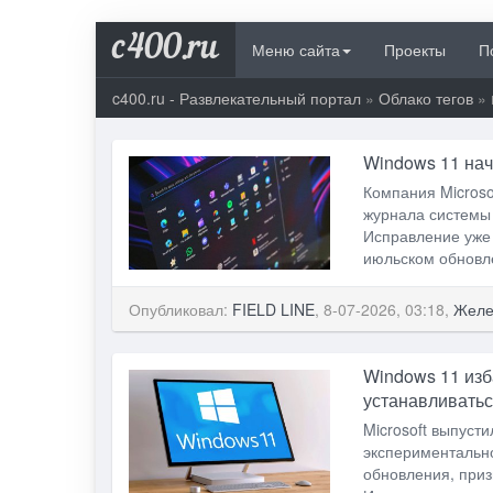
c400.ru
Меню сайта
Проекты
П
c400.ru - Развлекательный портал
»
Облако тегов
» 
Windows 11 нач
Компания Microso
журнала системы 
Исправление уже 
июльском обновле
Опубликовал:
FIELD LINE
, 8-07-2026, 03:18,
Желе
Windows 11 изб
устанавливатьс
Microsoft выпусти
экспериментально
обновления, приз