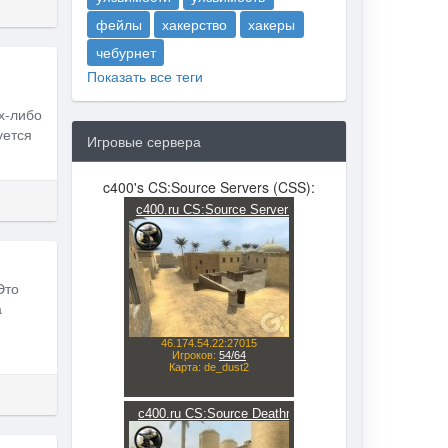
фейлы
хакерство
хакеры
чебурнет
Показать все теги
х-либо
уется
Игровые сервера
c400's CS:Source Servers (CSS):
Это
а