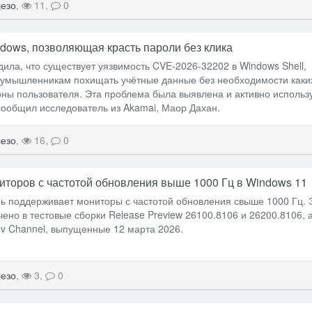
езо
,
11,
0
dows, позволяющая красть пароли без клика
рдила, что существует уязвимость CVE-2026-32202 в Windows Shell,
умышленникам похищать учётные данные без необходимости каки
оны пользователя. Эта проблема была выявлена и активно использ
сообщил исследователь из Akamai, Маор Дахан.
езо
,
16,
0
торов с частотой обновления выше 1000 Гц в Windows 11
ь поддерживает мониторы с частотой обновления свыше 1000 Гц. 
ено в тестовые сборки Release Preview 26100.8106 и 26200.8106, 
ev Channel, выпущенные 12 марта 2026.
езо
,
3,
0