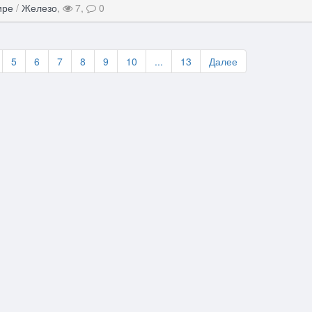
ире
/
Железо
,
7,
0
5
6
7
8
9
10
...
13
Далее