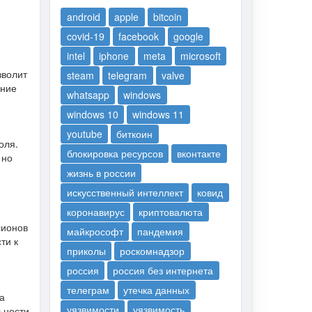
android
apple
bitcoin
covid-19
facebook
google
intel
iphone
meta
microsoft
зволит
steam
telegram
valve
ение
whatsapp
windows
windows 10
windows 11
youtube
биткоин
оля.
блокировка ресурсов
вконтакте
 но
жизнь в россии
искусственный интеллект
ковид
коронавирус
криптовалюта
лионов
майкрософт
пандемия
ти к
приколы
роскомнадзор
россия
россия без интернета
телеграм
утечка данных
а
уязвимости
уязвимость
ьности