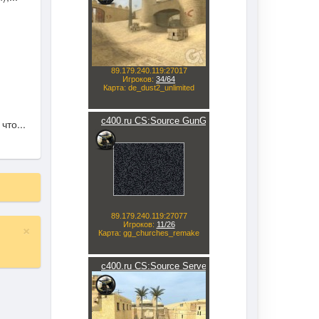
что...
×