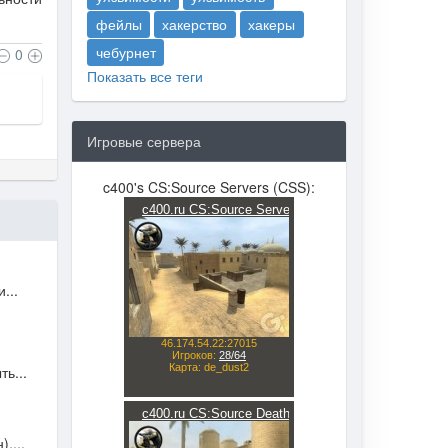
фейлы
хакерство
хакеры
чебурнет
0
Показать все теги
Игровые сервера
c400's CS:Source Servers (CSS):
...
ь...
,...