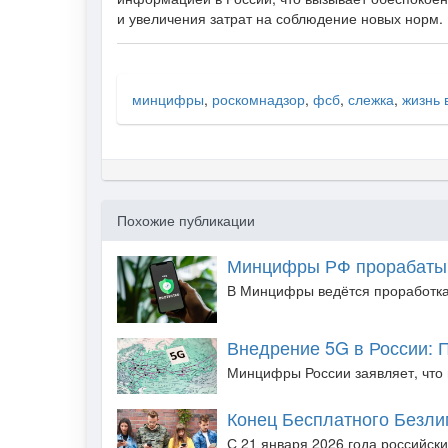
и увеличения затрат на соблюдение новых норм.
минцифры
,
роскомнадзор
,
фсб
,
слежка
,
жизнь 
Похожие публикации
Минцифры РФ прорабатыв
В Минцифры ведётся проработка
Внедрение 5G в России: 
Минцифры России заявляет, что 
Конец Бесплатного Безли
С 21 января 2026 года российски