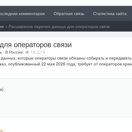
оследние комментарии
Обратная связь
Статистика сайта
ии
» Расширение перечня данных для операторов связи
для операторов связи
ь
/
В России
,
18,
0
данных, которые операторы связи обязаны собирать и передавать
з, опубликованный 22 мая 2026 года, требует от операторов хра
а)