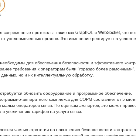
я современные протоколы, такие как GraphQL и WebSocket, что по
в от уполномоченных органов. Это изменение реагирует на усложн
необходимы для обеспечения безопасности и эффективного контр
о ранее требования к операторам были "гораздо более рамочными",
данных, но и их интеллектуальную обработку.
отребуется обновить оборудование и программное обеспечение.
рограммно-аппаратного комплекса для СОРМ составляет от 5 мил
 малых операторов связи. По оценкам экспертов, это может привес
и увеличению тарифов на услуги связи.
вится частью стратегии по повышению безопасности и контролю з
ность среди операторов и пользователей по поводу конфиденциал