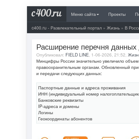
c400.ru
Меню сайта
Проекты
П
c400.ru - Развлекательный портал
»
Жизнь
»
В Росс
Расширение перечня данных 
Опубликовал:
FIELD LINE
, 1-06-2026, 21:52,
Жизн
Минцифры России значительно увеличило объем 
правоохранительным органам. Обновленный прика
и передачи следующих данных:
Паспортные данные и адреса проживания
ИНН (индивидуальный номер налогоплательщик
Банковские реквизиты
IP-адреса и домены
Логины
Геокоординаты абонентов