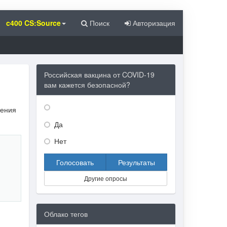
c400 CS:Source
Поиск
Авторизация
Российская вакцина от COVID-19
вам кажется безопасной?
нения
Да
Нет
Голосовать
Результаты
Другие опросы
Облако тегов