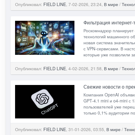
Опубликовал:
FIELD LINE
, 7-02-2026, 23:24,
В мире
/
Техно
Фильтрация интернет
Роскомнадзор планирует 
технологий машинного об
новая система значитель
с VPN-сервисами. В наст
которые уже позволили з
Опубликовал:
FIELD LINE
, 4-02-2026, 21:58,
В мире
/
Техно
Свежие новости о пр
Компания OpenAI объяви
GPT-4.1 mini и o4-mini с
пользователей уже переш
только 0,1% аудитории п
Опубликовал:
FIELD LINE
, 31-01-2026, 03:55,
В мире
/
Техн