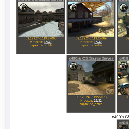
c400's CS