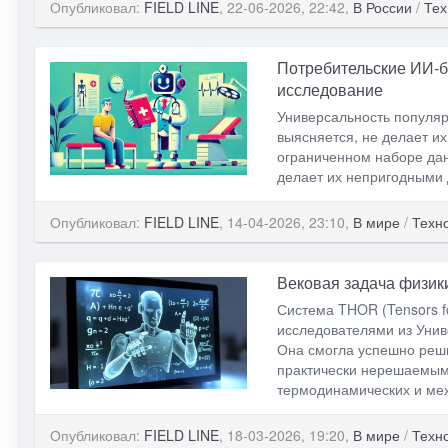
Опубликовал:
FIELD LINE
, 22-06-2026, 22:42,
В России
/
Тех
Потребительские ИИ-б
исследование
Универсальность популяр
выясняется, не делает и
ограниченном наборе дан
делает их непригодными 
Опубликовал:
FIELD LINE
, 14-04-2026, 23:10,
В мире
/
Техн
Вековая задача физик
Система THOR (Tensors fo
исследователями из Унив
Она смогла успешно реши
практически нерешаемыми
термодинамических и мех
Опубликовал:
FIELD LINE
, 18-03-2026, 19:20,
В мире
/
Техн