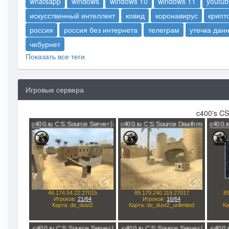
whatsapp
windows
windows 10
windows 11
youtub
искусственный интеллект
ковид
коронавирус
крипт
россия
россия без интернета
телеграм
утечка дан
чебурнет
Показать все теги
Игровые сервера
c400's CS