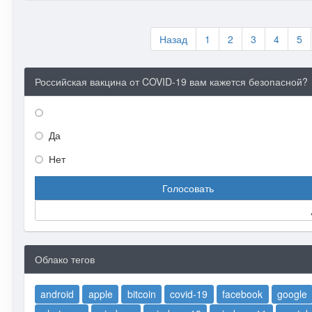
Назад
1
2
3
4
5
Российская вакцина от COVID-19 вам кажется безопасной?
Да
Нет
Голосовать
Облако тегов
android
apple
bitcoin
covid-19
facebook
google