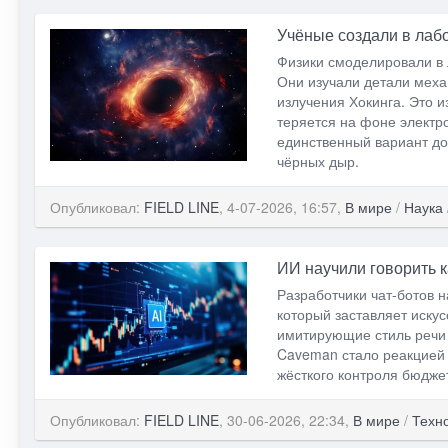
Учёные создали в лаб
Физики смоделировали в
Они изучали детали меха
излучения Хокинга. Это 
теряется на фоне электр
единственный вариант до
чёрных дыр.
Опубликовал:
FIELD LINE
, 4-07-2026, 16:57,
В мире
/
Наука
ИИ научили говорить 
Разработчики чат-ботов 
который заставляет иску
имитирующие стиль речи 
Caveman стало реакцией 
жёсткого контроля бюдже
Опубликовал:
FIELD LINE
, 30-06-2026, 22:34,
В мире
/
Техн