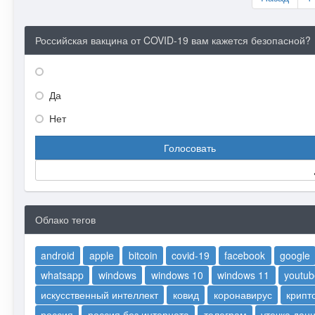
Российская вакцина от COVID-19 вам кажется безопасной?
Да
Нет
Голосовать
Облако тегов
android
apple
bitcoin
covid-19
facebook
google
whatsapp
windows
windows 10
windows 11
youtub
искусственный интеллект
ковид
коронавирус
крипт
россия
россия без интернета
телеграм
утечка дан