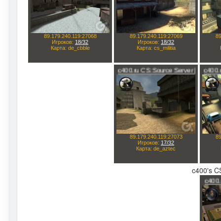
c400's CS