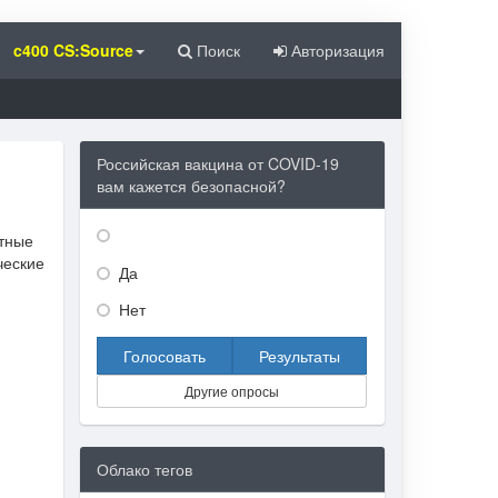
c400 CS:Source
Поиск
Авторизация
Российская вакцина от COVID-19
вам кажется безопасной?
ытные
ческие
Да
Нет
Голосовать
Результаты
Другие опросы
Облако тегов