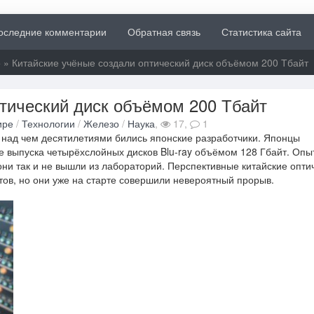
оследние комментарии
Обратная связь
Статистика сайта
е
» Китайские учёные создали оптический диск объёмом 200 Тбайт
птический диск объёмом 200 Тбайт
ире
/
Технологии
/
Железо
/
Наука
,
17,
1
, над чем десятилетиями бились японские разработчики. Японцы
ле выпуска четырёхслойных дисков Blu-ray объёмом 128 Гбайт. Оп
они так и не вышли из лабораторий. Перспективные китайские опти
тов, но они уже на старте совершили невероятный прорыв.