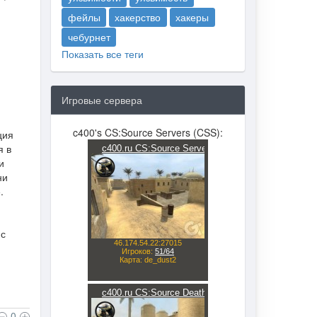
фейлы
хакерство
хакеры
чебурнет
Показать все теги
Игровые сервера
c400's CS:Source Servers (CSS):
ция
я в
и
ни
.
 с
0