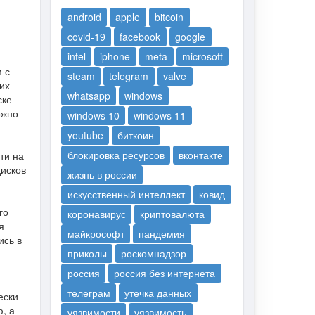
android
apple
bitcoin
covid-19
facebook
google
intel
iphone
meta
microsoft
 с
steam
telegram
valve
их
whatsapp
windows
ске
ожно
windows 10
windows 11
youtube
биткоин
блокировка ресурсов
вконтакте
ти на
дисков
жизнь в россии
искусственный интеллект
ковид
го
коронавирус
криптовалюта
я
майкрософт
пандемия
ись в
приколы
роскомнадзор
россия
россия без интернета
телеграм
утечка данных
ески
, а
уязвимости
уязвимость