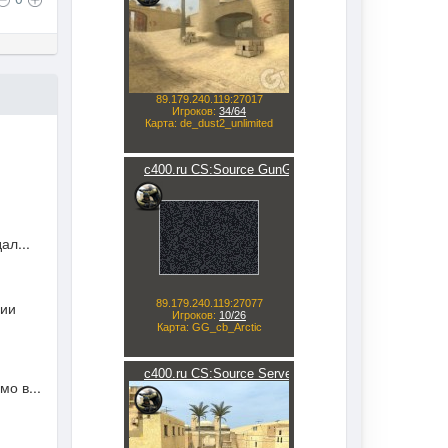
ал...
ции
о в...