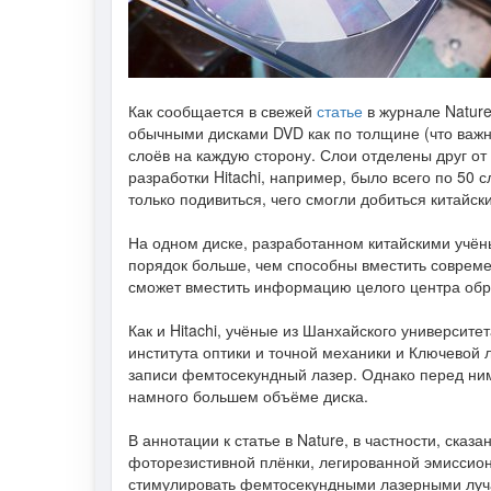
Как сообщается в свежей
статье
в журнале Nature
обычными дисками DVD как по толщине (что важно
слоёв на каждую сторону. Слои отделены друг от
разработки Hitachi, например, было всего по 50
только подивиться, чего смогли добиться китайск
На одном диске, разработанном китайскими учёны
порядок больше, чем способны вместить совреме
сможет вместить информацию целого центра обр
Как и Hitachi, учёные из Шанхайского университе
института оптики и точной механики и Ключевой
записи фемтосекундный лазер. Однако перед ним
намного большем объёме диска.
В аннотации к статье в Nature, в частности, ска
фоторезистивной плёнки, легированной эмиссио
стимулировать фемтосекундными лазерными луча