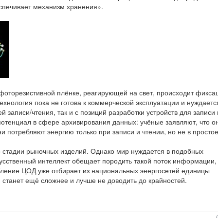
спечивает механизм хранения».
фоторезистивной плёнке, реагирующей на свет, происходит фикса
ехнология пока не готова к коммерческой эксплуатации и нуждаетс
й записи/чтения, так и с позиций разработки устройств для записи 
потенциал в сфере архивирования данных: учёные заявляют, что о
ни потребляют энергию только при записи и чтении, но не в простое
о стадии рыночных изделий. Однако мир нуждается в подобных
усственный интеллект обещает породить такой поток информации,
ебление ЦОД уже отбирает из национальных энергосетей единицы
 станет ещё сложнее и лучше не доводить до крайностей.