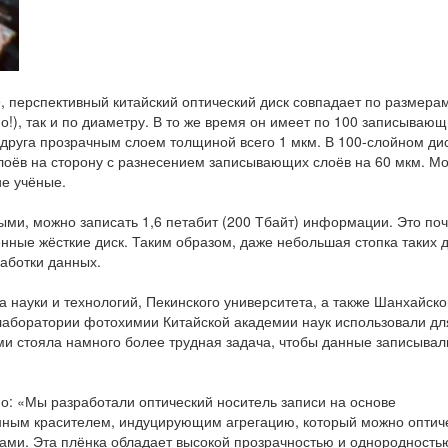
, перспективный китайский оптический диск совпадает по размерам
!), так и по диаметру. В то же время он имеет по 100 записывающ
 друга прозрачным слоем толщиной всего 1 мкм. В 100-слойном ди
 слоёв на сторону с разнесением записывающих слоёв на 60 мкм. М
ие учёные.
ми, можно записать 1,6 петабит (200 Тбайт) информации. Это поч
нные жёсткие диск. Таким образом, даже небольшая стопка таких 
аботки данных.
та науки и технологий, Пекинского университета, а также Шанхайско
 лаборатории фотохимии Китайской академии наук использовали дл
и стояла намного более трудная задача, чтобы данные записывал
зано: «Мы разработали оптический носитель записи на основе
нным красителем, индуцирующим агрегацию, который можно оптич
ми. Эта плёнка обладает высокой прозрачностью и однородностью