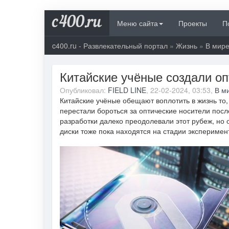
c400.ru
Меню сайта
Проекты
П
c400.ru - Развлекательный портал
»
Жизнь
»
В мир
Китайские учёные создали о
Опубликовал:
FIELD LINE
, 22-02-2024, 03:53,
В м
Китайские учёные обещают воплотить в жизнь то
перестали бороться за оптические носители пос
разработки далеко преодолевали этот рубеж, но 
диски тоже пока находятся на стадии эксперимен