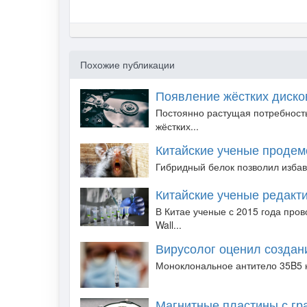
Похожие публикации
Появление жёстких дисков
Постоянно растущая потребност
жёстких...
Китайские ученые продем
Гибридный белок позволил избав
Китайские ученые редакт
В Китае ученые с 2015 года про
Wall...
Вирусолог оценил создан
Моноклональное антитело 35B5 к
Магнитные пластины с гр