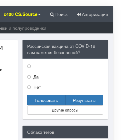
c400 CS:Source
Поиск
Авторизация
овки и полупроводники
и
Российская вакцина от COVID-19
вам кажется безопасной?
 и
Да
Нет
Голосовать
Результаты
Другие опросы
Облако тегов