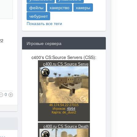
фейлы
хакерство
хакеры
чебурнет
Показать все теги
22
Игровые сервера
c400's CS:Source Servers (CSS):
0