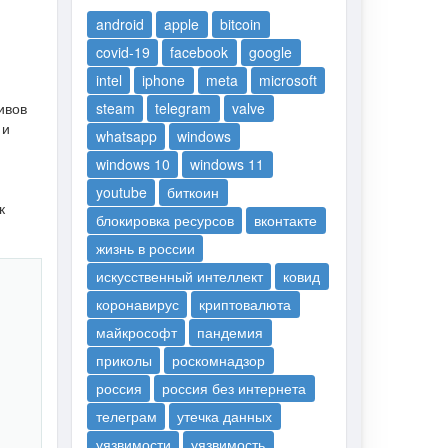
android
apple
bitcoin
covid-19
facebook
google
intel
iphone
meta
microsoft
ивов
steam
telegram
valve
 и
whatsapp
windows
windows 10
windows 11
youtube
биткоин
к
блокировка ресурсов
вконтакте
жизнь в россии
искусственный интеллект
ковид
коронавирус
криптовалюта
майкрософт
пандемия
приколы
роскомнадзор
россия
россия без интернета
телеграм
утечка данных
уязвимости
уязвимость