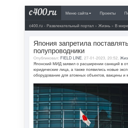
c400.ru
Меню сайта
Проекты
П
c400.ru - Развлекательный портал
»
Жизнь
»
В мир
Япония запретила поставлять
полупроводники
Опубликовал:
FIELD LINE
, 27-01-2023, 20:52,
Жиз
Японский МИД заявил о расширении санкций в от
юридические лица, а также появились новые экс
оборудование для атомных объектов, вакцины и 