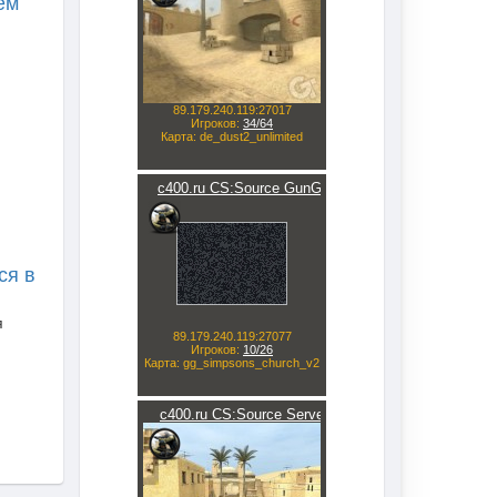
ем
.
ся в
я