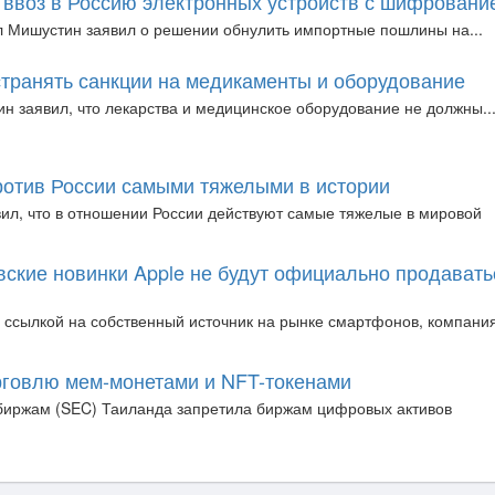
 ввоз в Россию электронных устройств с шифровани
 Мишустин заявил о решении обнулить импортные пошлины на...
странять санкции на медикаменты и оборудование
н заявил, что лекарства и медицинское оборудование не должны..
ротив России самыми тяжелыми в истории
ил, что в отношении России действуют самые тяжелые в мировой
вские новинки Apple не будут официально продавать
 ссылкой на собственный источник на рынке смартфонов, компани
рговлю мем-монетами и NFT-токенами
биржам (SEC) Таиланда запретила биржам цифровых активов