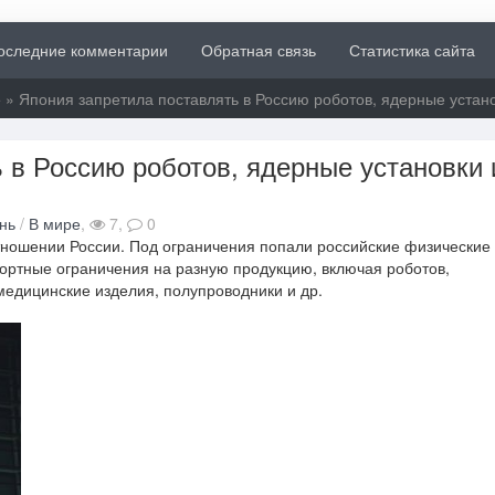
оследние комментарии
Обратная связь
Статистика сайта
е
» Япония запретила поставлять в Россию роботов, ядерные устан
 в Россию роботов, ядерные установки 
нь
/
В мире
,
7,
0
ношении России. Под ограничения попали российские физические
портные ограничения на разную продукцию, включая роботов,
медицинские изделия, полупроводники и др.