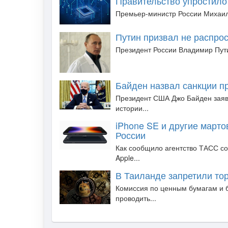
Правительство упростило
Премьер-министр России Михаил
Путин призвал не распро
Президент России Владимир Пути
Байден назвал санкции п
Президент США Джо Байден заяв
истории...
iPhone SE и другие марто
России
Как сообщило агентство ТАСС со
Apple...
В Таиланде запретили то
Комиссия по ценным бумагам и 
проводить...