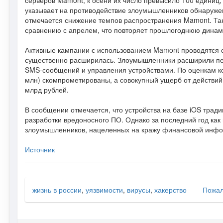
серверов Mamont, к осени их число превысило 100 единиц, 
указывает на противодействие злоумышленников обнаруже
отмечается снижение темпов распространения Mamont. Так
сравнению с апрелем, что повторяет прошлогоднюю динам
Активные кампании с использованием Mamont проводятся с
существенно расширилась. Злоумышленники расширили пе
SMS-сообщений и управления устройствами. По оценкам комп
млн) скомпрометированы, а совокупный ущерб от действий
млрд рублей.
В сообщении отмечается, что устройства на базе iOS тра
разработки вредоносного ПО. Однако за последний год как
злоумышленников, нацеленных на кражу финансовой инфо
Источник
жизнь в россии
,
уязвимости
,
вирусы
,
хакерство
Пожал