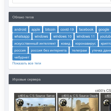
Облако тегов
android
apple
bitcoin
covid-19
facebook
google
whatsapp
windows
windows 10
windows 11
youtub
искусственный интеллект
ковид
коронавирус
крипт
россия
россия без интернета
телеграм
утечка дан
чебурнет
Показать все теги
Игровые сервера
c400's CS