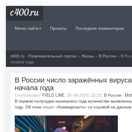
c400.ru
Меню сайта
Проекты
Последние комментарии
c400.ru - Развлекательный портал
»
Жизнь
»
В России
» В Рос
начала года
В России число заражённых вируса
начала года
Опубликовал:
FIELD LINE
, 30-06-2026, 22:32,
В России
/
Mob
В первом полугодии нынешнего года количество выявленных
году. Об этом
пишет
«Коммерсантъ» со ссылкой на данные 