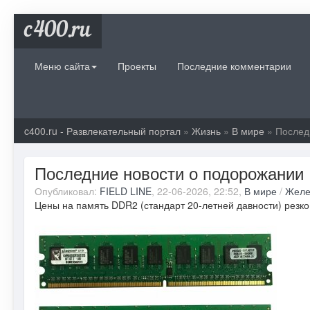
c400.ru
Меню сайта
Проекты
Последние комментарии
c400.ru - Развлекательный портал
»
Жизнь
»
В мире
» Послед
Последние новости о подорожании
Опубликовал:
FIELD LINE
, 22-06-2026, 22:52,
В мире
/
Желе
Цены на память DDR2 (стандарт 20-летней давности) резко