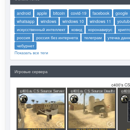
android
apple
bitcoin
covid-19
facebook
google
whatsapp
windows
windows 10
windows 11
youtub
искусственный интеллект
ковид
коронавирус
крипт
россия
россия без интернета
телеграм
утечка дан
чебурнет
Показать все теги
Игровые сервера
c400's CS