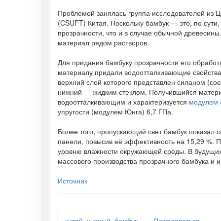
Проблемой занялась группа исследователей из Ц
(CSUFT) Китая. Поскольку бамбук — это, по сути
прозрачности, что и в случае обычной древесины
материал рядом растворов.
Для придания бамбуку прозрачности его обработ
материалу придали водоотталкивающие свойства.
верхний слой которого представлен силаном (со
нижний — жидким стеклом. Получившийся материа
водоотталкивающим и характеризуется
модулем 
упругости (модулем Юнга) 6,7 ГПа.
Более того, пропускающий свет бамбук показал 
панели, повысив её эффективность на 15,29 %. П
уровню влажности окружающей среды. В будущих 
массового производства прозрачного бамбука и и
Источник
китай
,
ученый
,
бамбук
Пожаловаться