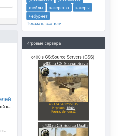
фейлы
хакерство
хакеры
чебурнет
Показать все теги
Игровые сервера
c400's CS:Source Servers (CSS):
елей
й к...
»...