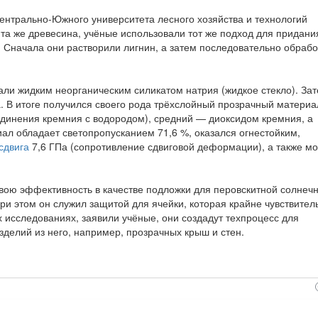
ентрально-Южного университета лесного хозяйства и технологий
, та же древесина, учёные использовали тот же подход для придани
. Сначала они растворили лигнин, а затем последовательно обраб
али жидким неорганическим силикатом натрия (жидкое стекло). За
 В итоге получился своего рода трёхслойный прозрачный материа
единения кремния с водородом), средний — диоксидом кремния, а
л обладает светопропусканием 71,6 %, оказался огнестойким,
сдвига
7,6 ГПа (сопротивление сдвиговой деформации), а также м
свою эффективность в качестве подложки для перовскитной солнеч
ри этом он служил защитой для ячейки, которая крайне чувствител
исследованиях, заявили учёные, они создадут техпроцесс для
зделий из него, например, прозрачных крыш и стен.