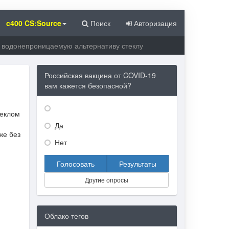
c400 CS:Source
Поиск
Авторизация
 водонепроницаемую альтернативу стеклу
Российская вакцина от COVID-19
вам кажется безопасной?
теклом
Да
же без
Нет
Голосовать
Результаты
Другие опросы
Облако тегов