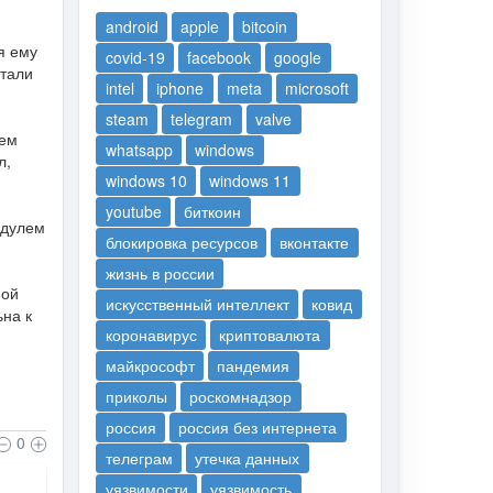
android
apple
bitcoin
я ему
covid-19
facebook
google
отали
intel
iphone
meta
microsoft
steam
telegram
valve
тем
whatsapp
windows
л,
windows 10
windows 11
youtube
биткоин
одулем
блокировка ресурсов
вконтакте
жизнь в россии
ной
искусственный интеллект
ковид
ьна к
коронавирус
криптовалюта
майкрософт
пандемия
приколы
роскомнадзор
россия
россия без интернета
0
телеграм
утечка данных
уязвимости
уязвимость