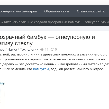
оследние комментарии
Обратная связь
Статистика сайта
е
» Китайские учёные создали прозрачный бамбук — огнеупорную и
розрачный бамбук — огнеупорную и
тиву стеклу
ире
/
Наука
/
Технологии
,
11,
0
чной, растворяя лигнин в древесных волокнах и заменяя его оргс
я строительный материал с интересными свойствами, способный
Но дерево — это достаточно ценный и востребованный материал да
решили заменить его
бамбуком
, ведь он растёт намного быстрее.