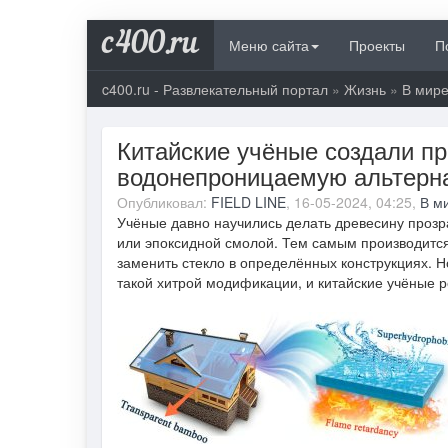
c400.ru
Меню сайта
Проекты
П
c400.ru - Развлекательный портал
»
Жизнь
»
В мир
Китайские учёные создали п
водонепроницаемую альтерна
Опубликовал:
FIELD LINE
, 16-05-2024, 04:25,
В м
Учёные давно научились делать древесину прозра
или эпоксидной смолой. Тем самым производитс
заменить стекло в определённых конструкциях. 
такой хитрой модификации, и китайские учёные 