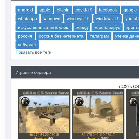
android
apple
bitcoin
covid-19
facebook
google
whatsapp
windows
windows 10
windows 11
youtub
искусственный интеллект
ковид
коронавирус
крипт
россия
россия без интернета
телеграм
утечка дан
чебурнет
Показать все теги
Игровые сервера
c400's CS