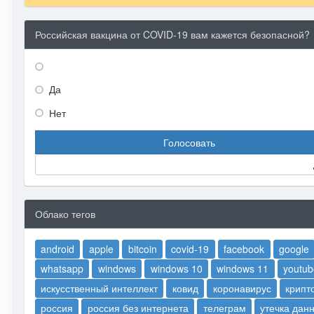
Российская вакцина от COVID-19 вам кажется безопасной?
Да
Нет
Голосовать
Облако тегов
android
apple
bitcoin
covid-19
facebook
google
whatsapp
windows
windows 10
windows 11
youtub
искусственный интеллект
ковид
коронавирус
крипт
россия
россия без интернета
телеграм
утечка дан