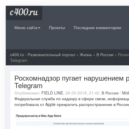
c400.ru
Меню сайта
Проекты
Последние комментарии
c400.ru - Развлекательный портал
»
Жизнь
»
В России
» Роско
Telegram
Роскомнадзор пугает нарушением ра
Telegram
Опубликовал:
FIELD LINE
, 28-05-2018, 21:40,
В России
/
Mob
Федеральная служба по надзору в сфере связи, информац
потребовала от Apple прекратить распространение в Росси