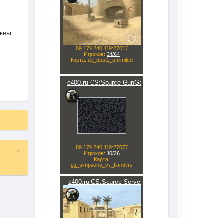
сквы
×