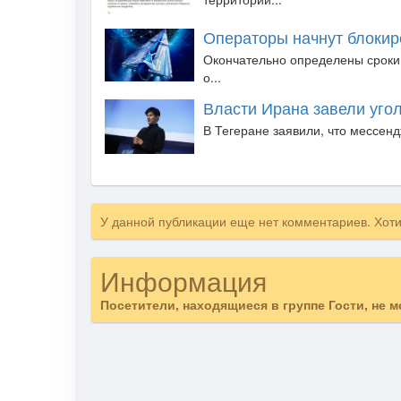
Операторы начнут блокиро
Окончательно определены сроки 
о...
Власти Ирана завели уго
В Тегеране заявили, что мессенд
У данной публикации еще нет комментариев. Хот
Информация
Посетители, находящиеся в группе
Гости
, не 