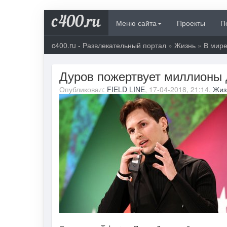
c400.ru
Меню сайта
Проекты
П
c400.ru - Развлекательный портал
»
Жизнь
»
В мир
Дуров пожертвует миллионы 
Опубликовал:
FIELD LINE
, 17-04-2018, 21:14,
Жиз