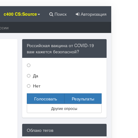
c400 CS:Source
Поиск
Авторизация
ссии
Российская вакцина от COVID-19
вам кажется безопасной?
Да
Нет
Голосовать
Результаты
Другие опросы
Облако тегов