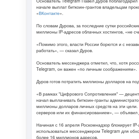
Основатель Telegram Павел Дуров поблагодарил 
начале выплат биткоин-грантов владельцам прок
«
ВКонтакте
».
По словам Дурова, за последние сутки российск
миллионы IP-адресов облачных хостингов, «не сч
«Помимо этого, власти России борются и с неза
работать», — сказал Дуров.
Основатель мессенджера отметил, что, хотя рос
Telegram, он важен «по личным соображениям».
Дуров готов потратить миллионы долларов на под
«В рамках "Цифрового Сопротивления" — децент
начал выплачивать биткоин-гранты администратор
миллионы долларов личных средств на эти цели.
серверов или их финансированием», — объявил 
Начиная с 16 апреля Роскомнадзор блокирует IP-
использоваться мессенджером Telegram для обхо
более 16 миллионов адресов.