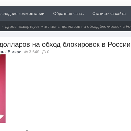
оследние комментарии
Обратная связь
Статистика сайта
е
» Дуров пожертвует миллионы долларов на обход блокировок в Ро
долларов на обход блокировок в России
нь
/
В мире
,
3 649,
0