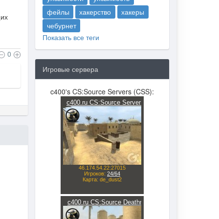
фейлы
хакерство
хакеры
щих
чебурнет
Показать все теги
0
Игровые сервера
c400's CS:Source Servers (CSS):