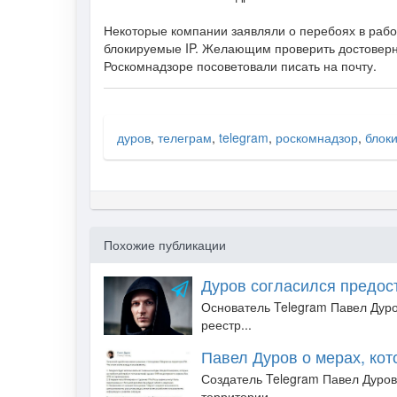
Некоторые компании заявляли о перебоях в рабо
блокируемые IP. Желающим проверить достоверн
Роскомнадзоре посоветовали писать на почту.
дуров
,
телеграм
,
telegram
,
роскомнадзор
,
блок
Похожие публикации
Дуров согласился предос
Основатель Telegram Павел Дуро
реестр...
Павел Дуров о мерах, ко
Создатель Telegram Павел Дуро
территории...