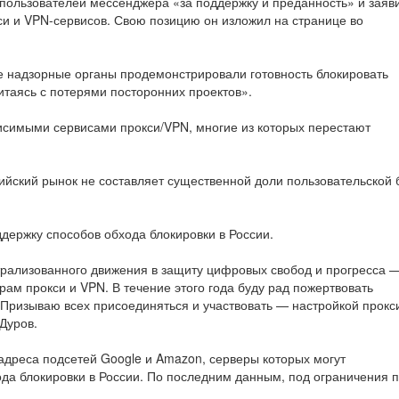
пользователей мессенджера «за поддержку и преданность» и заяв
си и VPN-сервисов. Свою позицию он изложил на странице во
ие надзорные органы продемонстрировали готовность блокировать
итаясь с потерями посторонних проектов».
висимыми сервисами прокси/VPN, многие из которых перестают
сийский рынок не составляет существенной доли пользовательской 
держку способов обхода блокировки в России.
рализованного движения в защиту цифровых свобод и прогресса 
ам прокси и VPN. В течение этого года буду рад пожертвовать
 Призываю всех присоединяться и участвовать — настройкой прокс
Дуров.
адреса подсетей Google и Amazon, серверы которых могут
да блокировки в России. По последним данным, под ограничения 