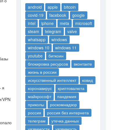
ил о
android
apple
bitcoin
covid-19
facebook
google
intel
iphone
meta
microsoft
steam
telegram
valve
whatsapp
windows
windows 10
windows 11
youtube
биткоин
базы
блокировка ресурсов
вконтакте
жизнь в россии
искусственный интеллект
ковид
— я
коронавирус
криптовалюта
майкрософт
пандемия
и/VPN
приколы
роскомнадзор
россия
россия без интернета
телеграм
утечка данных
попало
уязвимости
уязвимость