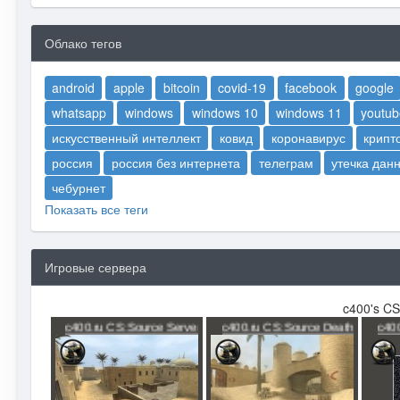
Облако тегов
android
apple
bitcoin
covid-19
facebook
google
whatsapp
windows
windows 10
windows 11
youtub
искусственный интеллект
ковид
коронавирус
крипт
россия
россия без интернета
телеграм
утечка дан
чебурнет
Показать все теги
Игровые сервера
c400's CS