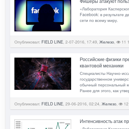
Фишеры атакуют поль
«Лаборатория Касперско
Facebook: в результате 
сети по всему миру.
Опубликовал:
FIELD LINE
, 2-07-2016, 17:49,
Железо
,
11 
Российские физики пр
квантовой механики
Специалисты Научно-иссл
государственном универ
обычный персональный к
Ранее для этого, как ут
Опубликовал:
FIELD LINE
, 29-06-2016, 02:24,
Железо
,
12
Интенсивность атак 
«Лаборатория Касперског