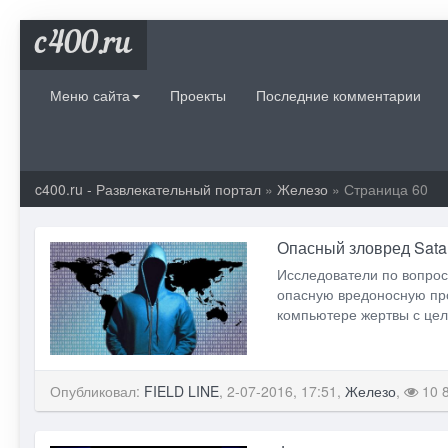
c400.ru
Меню сайта
Проекты
Последние комментарии
c400.ru - Развлекательный портал
»
Железо
» Страница 60
Опасный зловред Sata
Исследователи по вопрос
опасную вредоносную пр
компьютере жертвы с цел
Опубликовал:
FIELD LINE
, 2-07-2016, 17:51,
Железо
,
10 