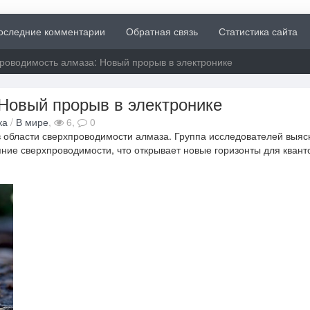
оследние комментарии
Обратная связь
Статистика сайта
роводимость алмаза: Новый прорыв в электронике
Новый прорыв в электронике
ка
/
В мире
,
6,
0
 области сверхпроводимости алмаза. Группа исследователей выяс
ние сверхпроводимости, что открывает новые горизонты для квант