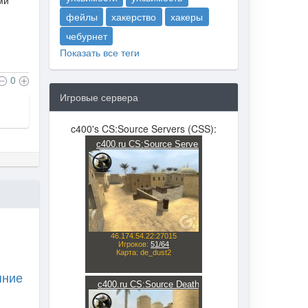
ми
фейлы
хакерство
хакеры
чебурнет
Показать все теги
0
Игровые сервера
c400's CS:Source Servers (CSS):
яние