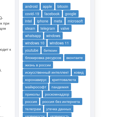
android
apple
bitcoin
covid-19
facebook
google
Q-
intel
iphone
meta
microsoft
к при
 для
steam
telegram
valve
whatsapp
windows
windows 10
windows 11
одит к
youtube
биткоин
блокировка ресурсов
вконтакте
жизнь в россии
.
искусственный интеллект
ковид
коронавирус
криптовалюта
майкрософт
пандемия
приколы
роскомнадзор
россия
россия без интернета
т
телеграм
утечка данных
уязвимости
уязвимость