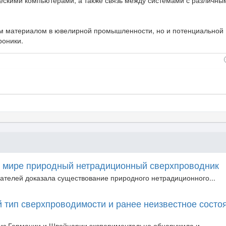
ескими компьютерами, а также связь между системами с различны
ым материалом в ювелирной промышленности, но и потенциальной
роники.
в мире природный нетрадиционный сверхпроводник
телей доказала существование природного нетрадиционного...
 тип сверхпроводимости и ранее неизвестное состо
из Германии и Швейцарии экспериментально обнаружила и