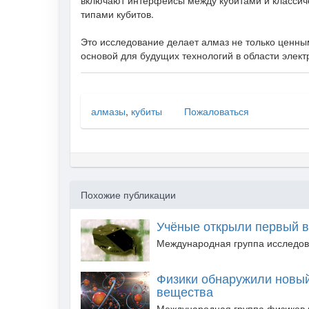
включают интерфейсы между кубитами и классич
типами кубитов.
Это исследование делает алмаз не только ценн
основой для будущих технологий в области элект
алмазы
,
кубиты
Пожаловаться
Похожие публикации
Учёные открыли первый 
Международная группа исследова
Физики обнаружили новый
вещества
Международная группа физиков 