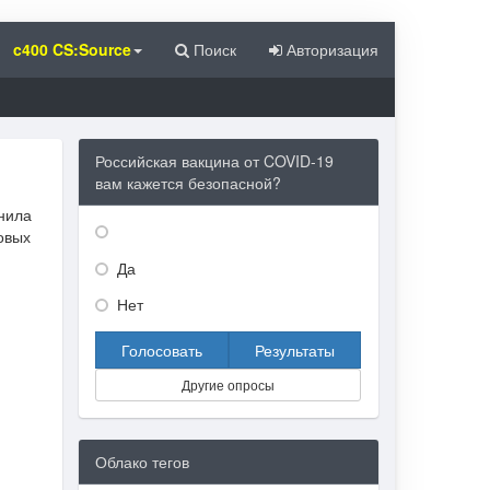
c400 CS:Source
Поиск
Авторизация
Российская вакцина от COVID-19
вам кажется безопасной?
нила
овых
Да
Нет
Голосовать
Результаты
Другие опросы
Облако тегов