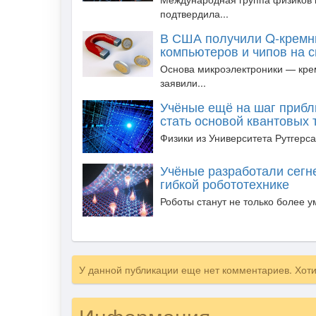
подтвердила...
В США получили Q-кремн
компьютеров и чипов на 
Основа микроэлектроники — кре
заявили...
Учёные ещё на шаг прибл
стать основой квантовых
Физики из Университета Рутгерса
Учёные разработали сегн
гибкой робототехнике
Роботы станут не только более у
У данной публикации еще нет комментариев. Хот