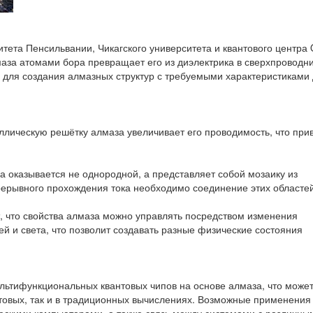
ета Пенсильвании, Чикагского университета и квантового центра 
аза атомами бора превращает его из диэлектрика в сверхпроводни
и для создания алмазных структур с требуемыми характеристиками
ллическую решётку алмаза увеличивает его проводимость, что прив
 оказывается не однородной, а представляет собой мозаику из
ерывного прохождения тока необходимо соединение этих областей
 что свойства алмаза можно управлять посредством изменения
й и света, что позволит создавать разные физические состояния
ультифункциональных квантовых чипов на основе алмаза, что може
нтовых, так и в традиционных вычислениях. Возможные применения