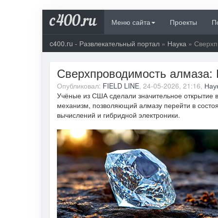
c400.ru
Меню сайта
Проекты
П
c400.ru - Развлекательный портал
»
Наука
» Сверхп
Сверхпроводимость алмаза: 
Опубликовал:
FIELD LINE
, 24-05-2026, 21:16,
Нау
Учёные из США сделали значительное открытие в
механизм, позволяющий алмазу перейти в состоя
вычислений и гибридной электроники.