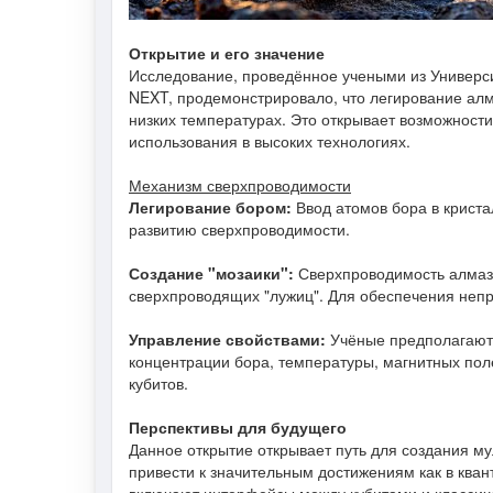
Открытие и его значение
Исследование, проведённое учеными из Университ
NEXT, продемонстрировало, что легирование алм
низких температурах. Это открывает возможност
использования в высоких технологиях.
Механизм сверхпроводимости
Легирование бором:
Ввод атомов бора в криста
развитию сверхпроводимости.
Создание "мозаики":
Сверхпроводимость алмаза
сверхпроводящих "лужиц". Для обеспечения непр
Управление свойствами:
Учёные предполагают,
концентрации бора, температуры, магнитных поле
кубитов.
Перспективы для будущего
Данное открытие открывает путь для создания м
привести к значительным достижениям как в ква