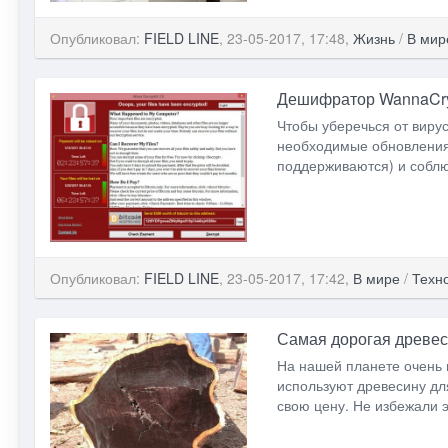
Опубликовал:
FIELD LINE
, 23-05-2017, 17:48,
Жизнь
/
В мир
Дешифратор WannaCry 
Чтобы уберечься от виру
необходимые обновления 
поддерживаются) и соблю
Опубликовал:
FIELD LINE
, 23-05-2017, 17:42,
В мире
/
Техн
Самая дорогая древес
На нашей планете очень 
используют древесину для
свою цену. Не избежали э