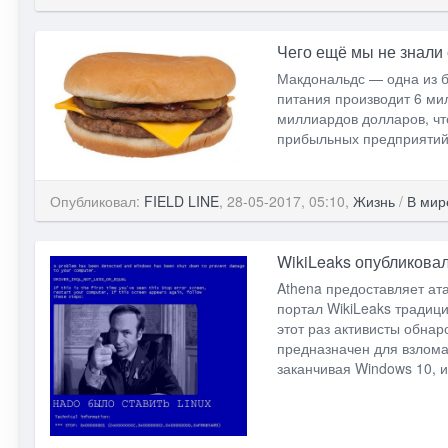
Чего ещё мы не знали
Макдональдс — одна из б
питания производит 6 ми
миллиардов долларов, чт
прибыльных предприятий
Опубликовал:
FIELD LINE
, 28-05-2017, 05:10,
Жизнь
/
В мир
WikiLeaks опубликова
Athena предоставляет ат
портал WikiLeaks традиц
этот раз активисты обна
предназначен для взлома
заканчивая Windows 10, и