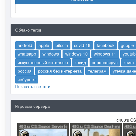
Облако тегов
android
apple
bitcoin
covid-19
facebook
google
whatsapp
windows
windows 10
windows 11
youtub
искусственный интеллект
ковид
коронавирус
крипт
россия
россия без интернета
телеграм
утечка дан
чебурнет
Показать все теги
Игровые сервера
c400's CS